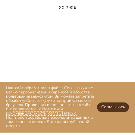
Р
20 290
Наш сайт обрабатывает файлы
Cookies
(куки) с
целью персонализации сервисов и удобства
пользования веб-сайтом. Вы можете запретить
обработку Cookies (куки) в настройках своего
браузера. Продолжая использовать наш сайт,
Соглашаюсь
Вы:
соглашаетесь с Политикой
конфиденциальности
,
соглашаетесь с
Политикой обработки персональных данных
, а
также
соглашаетесь с Договором публичной
оферты
.
Войти
Главная
Каталог
Коллекции
Избранное
Корзина