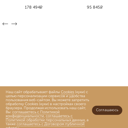
Р
Р
178 494
95 845
Наш сайт обрабатывает файлы
Cookies
(куки) с
целью персонализации сервисов и удобства
пользования веб-сайтом. Вы можете запретить
обработку Cookies (куки) в настройках своего
браузера. Продолжая использовать наш сайт,
Соглашаюсь
Вы:
соглашаетесь с Политикой
конфиденциальности
,
соглашаетесь с
Политикой обработки персональных данных
, а
также
соглашаетесь с Договором публичной