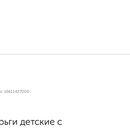
л:
16611427000
рьги детские с