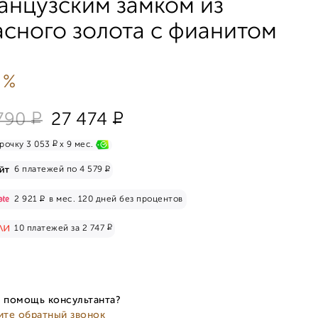
анцузским замком из
асного золота с фианитом
 %
Р
Р
790
27 474
Р
рочку 3 053
x 9 мес.
Р
6 платежей по 4 579
Р
2 921
в мес. 120 дней без процентов
Р
10 платежей за 2 747
 помощь консультанта?
ите обратный звонок