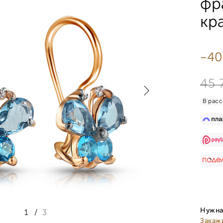
фр
кр
-40
45 
В расс
Нужна
1
/
3
Закаж