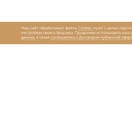
Наш сайт обрабатывает файлы
Cookies
(куки) с целью персо
настройках своего браузера. Продолжая использовать наш с
данных
, а также
соглашаетесь с Договором публичной офер