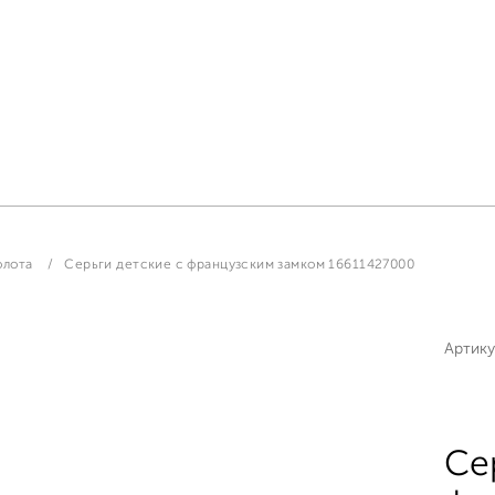
олота
Серьги детские с французским замком 16611427000
Артику
Се