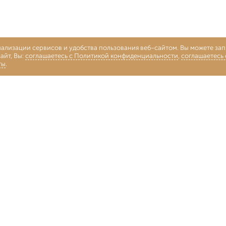
нализации сервисов и удобства пользования веб-сайтом. Вы можете запр
айт, Вы:
соглашаетесь с Политикой конфиденциальности
,
соглашаетесь
ты
.