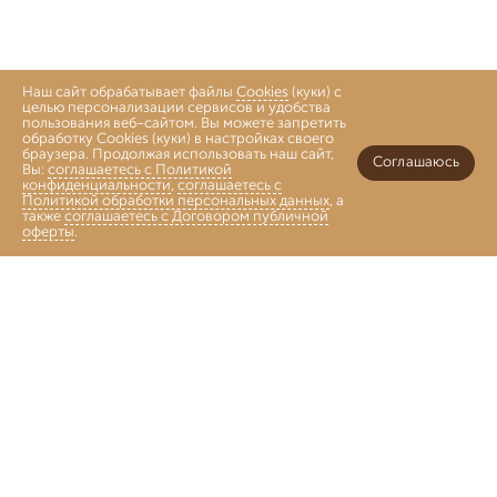
Наш сайт обрабатывает файлы
Cookies
(куки) с
целью персонализации сервисов и удобства
пользования веб-сайтом. Вы можете запретить
обработку Cookies (куки) в настройках своего
браузера. Продолжая использовать наш сайт,
Соглашаюсь
Вы:
соглашаетесь с Политикой
конфиденциальности
,
соглашаетесь с
Политикой обработки персональных данных
, а
также
соглашаетесь с Договором публичной
оферты
.
Войти
Главная
Каталог
Коллекции
Избранное
Корзина