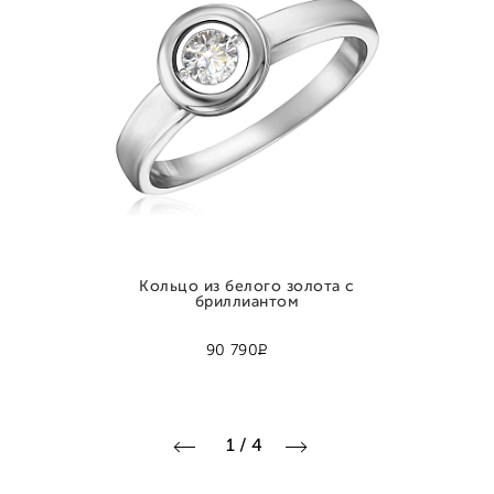
Кольцо из белого золота с
бриллиантом
Р
90 790
1
/
4