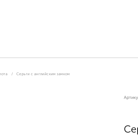
лота
Серьги с английским замком
Артику
Се