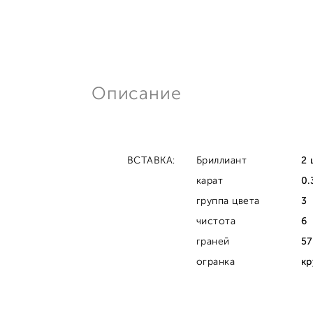
Описание
ВСТАВКА:
Бриллиант
2 
карат
0.
группа цвета
3
чистота
6
граней
57
огранка
кр