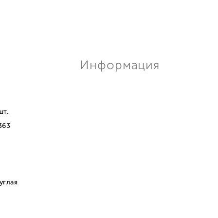
Информация
шт.
363
углая