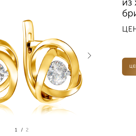
из
бр
ЦЕ
ЦЕ
1
/
2