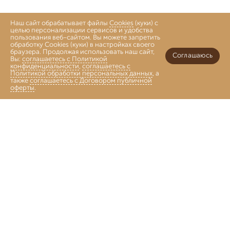
Наш сайт обрабатывает файлы
Cookies
(куки) с
целью персонализации сервисов и удобства
пользования веб-сайтом. Вы можете запретить
обработку Cookies (куки) в настройках своего
браузера. Продолжая использовать наш сайт,
Соглашаюсь
Вы:
соглашаетесь с Политикой
конфиденциальности
,
соглашаетесь с
Политикой обработки персональных данных
, а
также
соглашаетесь с Договором публичной
оферты
.
Войти
Главная
Каталог
Коллекции
Избранное
Корзина