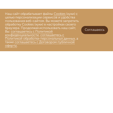
Наш сайт обрабатывает файлы
Cookies
(куки) с
целью персонализации сервисов и удобства
пользования веб-сайтом. Вы можете запретить
обработку Cookies (куки) в настройках своего
браузера. Продолжая использовать наш сайт,
Соглашаюсь
Вы:
соглашаетесь с Политикой
конфиденциальности
,
соглашаетесь с
Политикой обработки персональных данных
, а
также
соглашаетесь с Договором публичной
оферты
.
Войти
Главная
Каталог
Коллекции
Избранное
Корзина