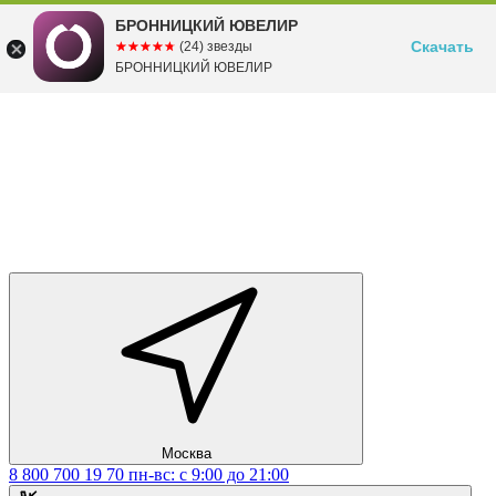
БРОННИЦКИЙ ЮВЕЛИР
Скачать
☆☆☆☆☆
★★★★★
(24) звезды
БРОННИЦКИЙ ЮВЕЛИР
Москва
8 800 700 19 70
пн-вс: с 9:00 до 21:00