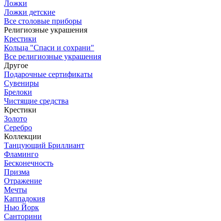
Ложки
Ложки детские
Все столовые приборы
Религиозные украшения
Крестики
Кольца "Спаси и сохрани"
Все религиозные украшения
Другое
Подарочные сертификаты
Сувениры
Брелоки
Чистящие средства
Крестики
Золото
Серебро
Коллекции
Танцующий Бриллиант
Фламинго
Бесконечность
Призма
Отражение
Мечты
Каппадокия
Нью Йорк
Санторини