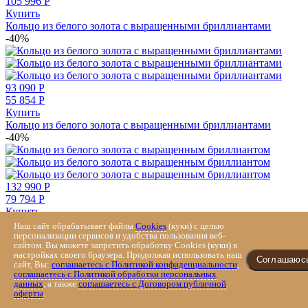
105 996
Р
Купить
Кольцо из белого золота с выращенными бриллиантами
-40%
93 090
Р
55 854
Р
Купить
Кольцо из белого золота с выращенными бриллиантами
-40%
132 990
Р
79 794
Р
Купить
Кольцо из белого золота с выращенным бриллиантом
Наш сайт обрабатывает файлы
Cookies
(куки) с целью
-50%
персонализации сервисов и удобства пользования веб-
сайтом. Вы можете запретить обработку Cookies (куки) в
настройках своего браузера. Продолжая использовать наш
Соглашаюс
сайт, Вы:
соглашаетесь с Политикой конфиденциальности
,
соглашаетесь с Политикой обработки персональных
данных
, а также
соглашаетесь с Договором публичной
оферты
.