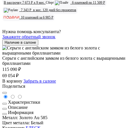
В рассрочку 7 673
Р
x 9 мес.
6 платежей по 11 509
Р
7 343
Р
в мес. 120 дней без процентов
10 платежей за 6 905
Р
Нужна помощь консультанта?
Закажите обратный звонок
Наличие в салоне
Серьги с английским замком из белого золота с выращенными
бриллиантами
₽
115 090
₽
69 054
В корзину
Забрать в салоне
Поделиться
Характеристики
Описание
Информация
Металл:
Золото Au 585
Цвет металла:
Белый
Коллекция:
БЛЕСК