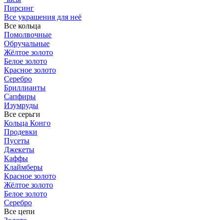
Пирсинг
Все украшения для неё
Все кольца
Помолвочные
Обручальные
Жёлтое золото
Белое золото
Красное золото
Серебро
Бриллианты
Сапфиры
Изумруды
Все серьги
Кольца Конго
Продевки
Пусеты
Джекеты
Каффы
Клаймберы
Красное золото
Жёлтое золото
Белое золото
Серебро
Все цепи