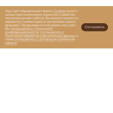
Наш сайт обрабатывает файлы
Cookies
(куки) с
целью персонализации сервисов и удобства
пользования веб-сайтом. Вы можете запретить
обработку Cookies (куки) в настройках своего
браузера. Продолжая использовать наш сайт,
Соглашаюсь
Вы:
соглашаетесь с Политикой
конфиденциальности
,
соглашаетесь с
Политикой обработки персональных данных
, а
также
соглашаетесь с Договором публичной
оферты
.
Войти
Главная
Каталог
Коллекции
Избранное
Корзина