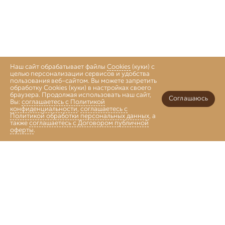
Наш сайт обрабатывает файлы
Cookies
(куки) с
целью персонализации сервисов и удобства
пользования веб-сайтом. Вы можете запретить
обработку Cookies (куки) в настройках своего
браузера. Продолжая использовать наш сайт,
Соглашаюсь
Вы:
соглашаетесь с Политикой
конфиденциальности
,
соглашаетесь с
Политикой обработки персональных данных
, а
также
соглашаетесь с Договором публичной
оферты
.
Войти
Главная
Каталог
Коллекции
Избранное
Корзина