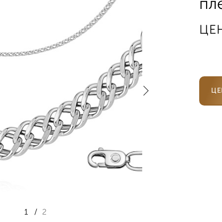
пл
ЦЕ
ЦЕ
1
/
2