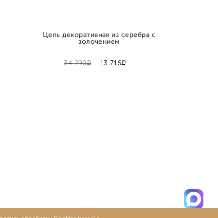
Цепь декоративная из серебра с
золочением
Р
Р
34 290
13 716