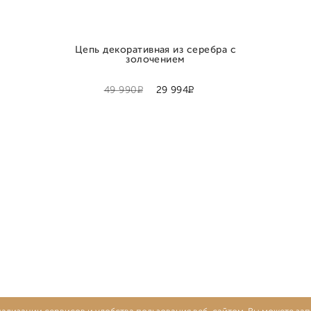
Цепь декоративная из серебра с
золочением
Р
Р
49 990
29 994