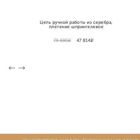
Цепь ручной работы из серебра,
плетение шпрингелевое
Р
Р
79 690
47 814