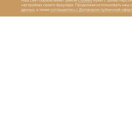
Наш сайт обрабатывает файлы
Cookies
(куки) с целью персо
настройках своего браузера. Продолжая использовать наш с
данных
, а также
соглашаетесь с Договором публичной офер