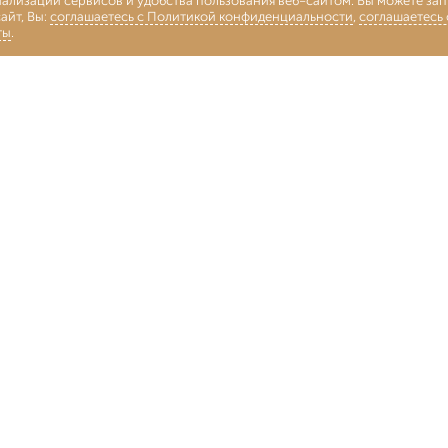
нализации сервисов и удобства пользования веб-сайтом. Вы можете запр
айт, Вы:
соглашаетесь с Политикой конфиденциальности
,
соглашаетесь
ты
.