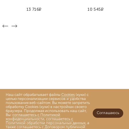
Р
Р
13 716
10 545
Наш сайт обрабатывает файлы
Cookies
(куки) с
целью персонализации сервисов и удобства
пользования веб-сайтом. Вы можете запретить
обработку Cookies (куки) в настройках своего
браузера. Продолжая использовать наш сайт,
Соглашаюсь
Вы:
соглашаетесь с Политикой
конфиденциальности
,
соглашаетесь с
Политикой обработки персональных данных
, а
также
соглашаетесь с Договором публичной