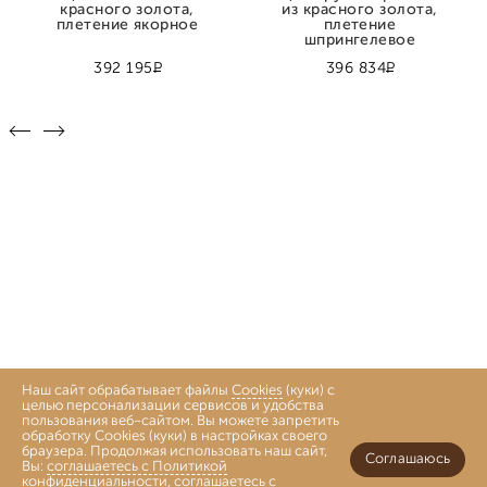
красного золота,
из красного золота,
плетение якорное
плетение
шпрингелевое
Р
Р
392 195
396 834
Наш сайт обрабатывает файлы
Cookies
(куки) с
целью персонализации сервисов и удобства
пользования веб-сайтом. Вы можете запретить
обработку Cookies (куки) в настройках своего
браузера. Продолжая использовать наш сайт,
Соглашаюсь
Вы:
соглашаетесь с Политикой
конфиденциальности
,
соглашаетесь с