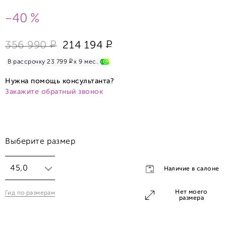
-40 %
Р
Р
356 990
214 194
Р
В рассрочку 23 799
x 9 мес.
Нужна помощь консультанта?
Закажите обратный звонок
Выберите размер
45,0
Наличие в салоне
Нет моего
Гид по размерам
45,0
размера
50,0