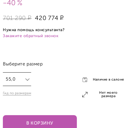
-40 %
Р
Р
701 290
420 774
Нужна помощь консультанта?
Закажите обратный звонок
Выберите размер
55,0
Наличие в салоне
Нет моего
Гид по размерам
55,0
размера
65,0
В КОРЗИНУ