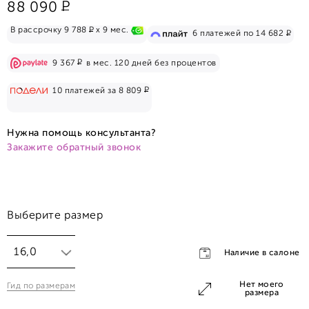
Р
88 090
Р
В рассрочку 9 788
x 9 мес.
Р
6 платежей по 14 682
Р
9 367
в мес. 120 дней без процентов
Р
10 платежей за 8 809
Нужна помощь консультанта?
Закажите обратный звонок
Выберите размер
16,0
Наличие в салоне
Нет моего
Гид по размерам
16,0
размера