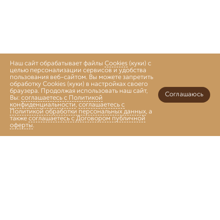
Наш сайт обрабатывает файлы
Cookies
(куки) с
целью персонализации сервисов и удобства
пользования веб-сайтом. Вы можете запретить
обработку Cookies (куки) в настройках своего
браузера. Продолжая использовать наш сайт,
Соглашаюсь
Вы:
соглашаетесь с Политикой
конфиденциальности
,
соглашаетесь с
Политикой обработки персональных данных
, а
также
соглашаетесь с Договором публичной
оферты
.
Войти
Главная
Каталог
Коллекции
Избранное
Корзина