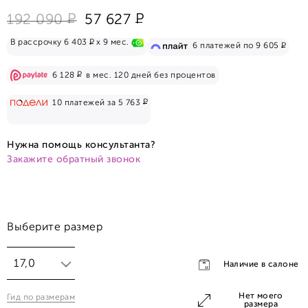
Р
Р
192 090
57 627
Р
В рассрочку 6 403
x 9 мес.
Р
6 платежей по 9 605
Р
6 128
в мес. 120 дней без процентов
Р
10 платежей за 5 763
Нужна помощь консультанта?
Закажите обратный звонок
Выберите размер
17,0
Наличие в салоне
Нет моего
Гид по размерам
17,0
размера