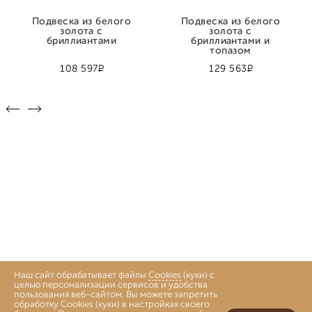
Подвеска из белого
Подвеска из белого
золота с
золота с
бриллиантами
бриллиантами и
топазом
Р
Р
108 597
129 563
Наш сайт обрабатывает файлы
Cookies
(куки) с
целью персонализации сервисов и удобства
пользования веб-сайтом. Вы можете запретить
обработку Cookies (куки) в настройках своего