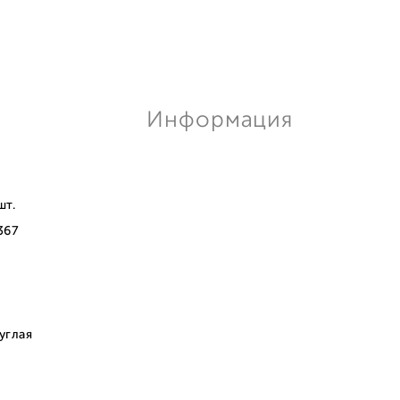
Информация
шт.
367
углая