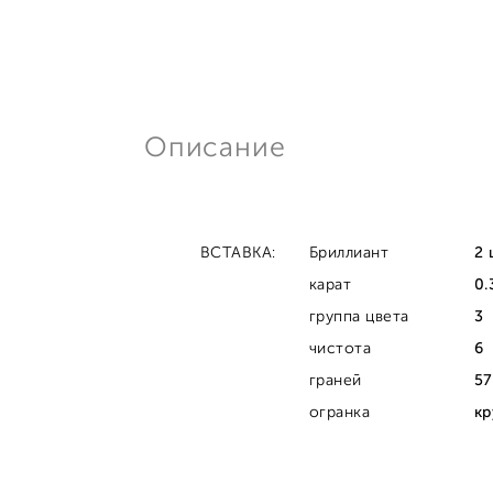
Описание
ВСТАВКА:
Бриллиант
2 
карат
0.
группа цвета
3
чистота
6
граней
57
огранка
кр