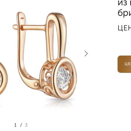
из
бр
ЦЕ
ЦЕ
1
/
3