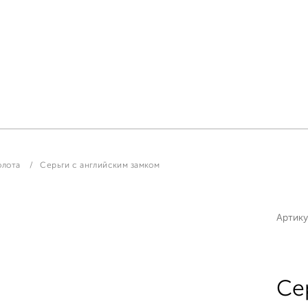
олота
Серьги с английским замком
Артику
Се