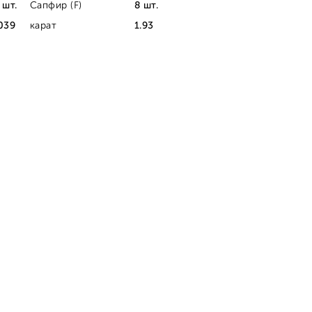
 шт.
Сапфир (F)
8 шт.
039
карат
1.93
A