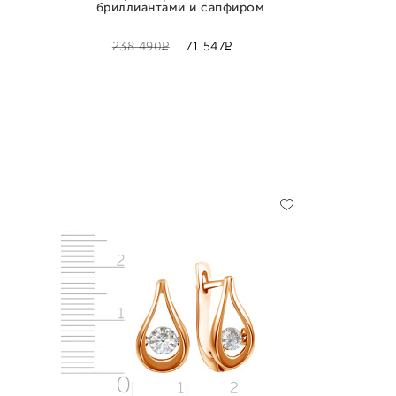
бриллиантами и сапфиром
Р
Р
238 490
71 547