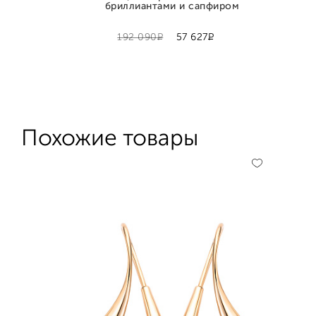
бриллиантами и сапфиром
Р
Р
192 090
57 627
Похожие товары