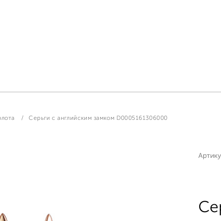
олота
Серьги с английским замком D0005161306000
Артику
Се