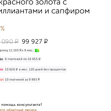
 красного золота с
иллиантами и сапфиром
 %
Р
Р
 090
99 927
Р
рочку 11 103
x 9 мес.
Р
6 платежей по 16 655
Р
10 626
в мес. 120 дней без процентов
Р
10 платежей за 9 993
 помощь консультанта?
ите обратный звонок