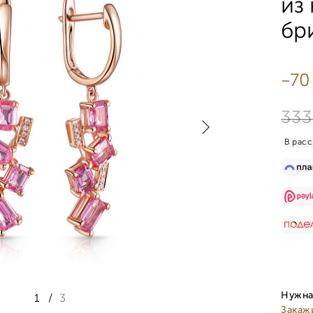
из
бр
-70
333
В расс
Нужна
1
/
3
Закаж