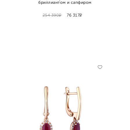
бриллиантом и сапфиром
Р
Р
254 390
76 317