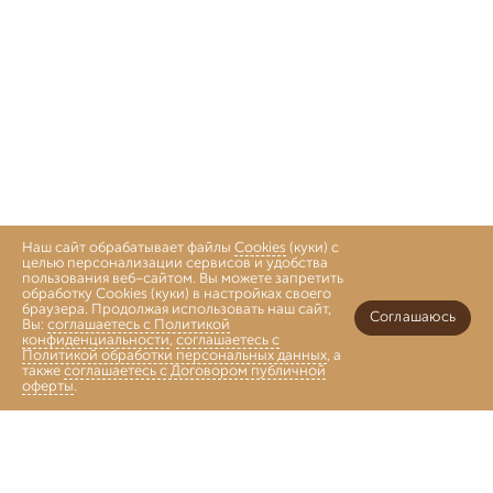
Наш сайт обрабатывает файлы
Cookies
(куки) с
целью персонализации сервисов и удобства
пользования веб-сайтом. Вы можете запретить
обработку Cookies (куки) в настройках своего
браузера. Продолжая использовать наш сайт,
Соглашаюсь
Вы:
соглашаетесь с Политикой
конфиденциальности
,
соглашаетесь с
Политикой обработки персональных данных
, а
также
соглашаетесь с Договором публичной
оферты
.
Войти
Главная
Каталог
Коллекции
Избранное
Корзина