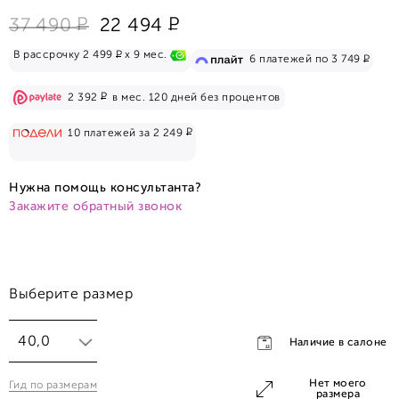
Р
Р
37 490
22 494
Р
В рассрочку 2 499
x 9 мес.
Р
6 платежей по 3 749
Р
2 392
в мес. 120 дней без процентов
Р
10 платежей за 2 249
Нужна помощь консультанта?
Закажите обратный звонок
Выберите размер
40,0
Наличие в салоне
Нет моего
Гид по размерам
40,0
размера