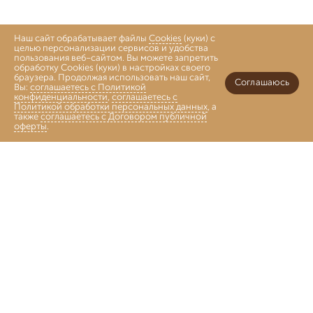
Наш сайт обрабатывает файлы
Cookies
(куки) с
целью персонализации сервисов и удобства
пользования веб-сайтом. Вы можете запретить
обработку Cookies (куки) в настройках своего
браузера. Продолжая использовать наш сайт,
Соглашаюсь
Вы:
соглашаетесь с Политикой
конфиденциальности
,
соглашаетесь с
Политикой обработки персональных данных
, а
также
соглашаетесь с Договором публичной
оферты
.
Войти
Главная
Каталог
Коллекции
Избранное
Корзина